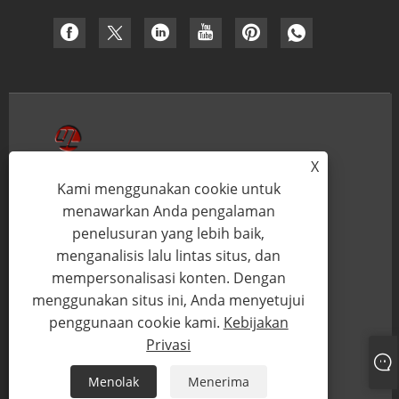
X
RUMAH
TENTANG KAMI
Kami menggunakan cookie untuk
menawarkan Anda pengalaman
PRODUK
BERITA
penelusuran yang lebih baik,
UNDUH
MENGIRIMKAN
menganalisis lalu lintas situs, dan
PERMINTAAN
mempersonalisasi konten. Dengan
HUBUNGI KAMI
menggunakan situs ini, Anda menyetujui
penggunaan cookie kami.
Kebijakan
Hak Cipta © 2021 Ningbo Youlin Trading Co., Ltd. -
Privasi
Mesin CNC - Semua Hak dilindungi undang-undang.
Menolak
Menerima
Links
Sitemap
RSS
XML
Kebijakan Privasi