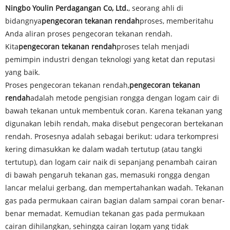
Ningbo Youlin Perdagangan Co, Ltd.
, seorang ahli di
bidangnya
pengecoran tekanan rendah
proses, memberitahu
Anda aliran proses pengecoran tekanan rendah.
Kita
pengecoran tekanan rendah
proses telah menjadi
pemimpin industri dengan teknologi yang ketat dan reputasi
yang baik.
Proses pengecoran tekanan rendah,
pengecoran tekanan
rendah
adalah metode pengisian rongga dengan logam cair di
bawah tekanan untuk membentuk coran. Karena tekanan yang
digunakan lebih rendah, maka disebut pengecoran bertekanan
rendah. Prosesnya adalah sebagai berikut: udara terkompresi
kering dimasukkan ke dalam wadah tertutup (atau tangki
tertutup), dan logam cair naik di sepanjang penambah cairan
di bawah pengaruh tekanan gas, memasuki rongga dengan
lancar melalui gerbang, dan mempertahankan wadah. Tekanan
gas pada permukaan cairan bagian dalam sampai coran benar-
benar memadat. Kemudian tekanan gas pada permukaan
cairan dihilangkan, sehingga cairan logam yang tidak